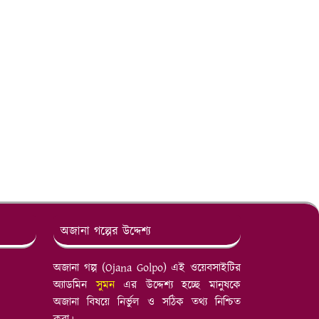
অজানা গল্পের উদ্দেশ্য
অজানা গল্প (Ojana Golpo) এই ওয়েবসাইটির
অ্যাডমিন
সুমন
এর উদ্দেশ্য হচ্ছে মানুষকে
অজানা বিষয়ে নির্ভুল ও সঠিক তথ্য নিশ্চিত