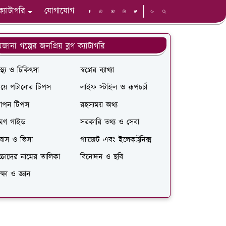
ক্যাটাগরি
যোগাযোগ
জানা গল্পের জনপ্রিয় ব্লগ ক্যাটাগরি
বাস্থ্য ও চিকিৎসা
স্বপ্নের ব্যাখ্যা
েয়ে পটানোর টিপস
লাইফ স্টাইল ও রূপচর্চা
োপন টিপস
রহস্যময় অথ্য
রমণ গাইড
সরকারি তথ্য ও সেবা
রবাস ও ভিসা
গ্যাজেট এবং ইলেকট্রনিক্স
চ্চাদের নামের তালিকা
বিনোদন ও ছবি
ক্ষা ও জ্ঞান