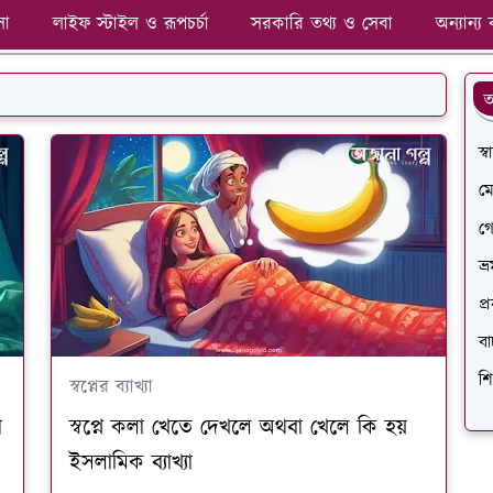
সা
লাইফ স্টাইল ও রূপচর্চা
সরকারি তথ্য ও সেবা
অন্যান্য 
অ
স্
ম
গ
ভ্
প্
বা
শি
স্বপ্নের ব্যাখ্যা
া
স্বপ্নে কলা খেতে দেখলে অথবা খেলে কি হয়
ইসলামিক ব্যাখ্যা