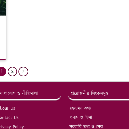
1
2
যোগাযোগ ও নীতিমালা
প্রয়োজনীয় লিংকসমূহ
bout Us
রহস্যময় অথ্য
ontact Us
প্রবাস ও ভিসা
rivacy Policy
সরকারি তথ্য ও সেবা