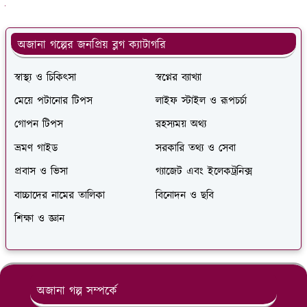
ুলো দেখুন
অজানা গল্পের জনপ্রিয় ব্লগ ক্যাটাগরি
স্বাস্থ্য ও চিকিৎসা
স্বপ্নের ব্যাখ্যা
মেয়ে পটানোর টিপস
লাইফ স্টাইল ও রূপচর্চা
গোপন টিপস
রহস্যময় অথ্য
ভ্রমণ গাইড
সরকারি তথ্য ও সেবা
প্রবাস ও ভিসা
গ্যাজেট এবং ইলেকট্রনিক্স
বাচ্চাদের নামের তালিকা
বিনোদন ও ছবি
শিক্ষা ও জ্ঞান
অজানা গল্প সম্পর্কে