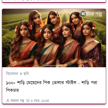
বিনোদন ও ছবি
১০০+ শাড়ি মেয়েদের পিক তোলার স্টাইল - শাড়ি পরা
পিকচার
অজানা গল্প
৬ নভে, ২০২৪