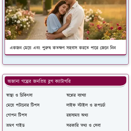
একজন মেয়ে এবং পুরুষ কতক্ষণ সহবাস করতে পারে জেনে নিন
অজানা গল্পের জনপ্রিয় ব্লগ ক্যাটাগরি
স্বাস্থ্য ও চিকিৎসা
স্বপ্নের ব্যাখ্যা
মেয়ে পটানোর টিপস
লাইফ স্টাইল ও রূপচর্চা
গোপন টিপস
রহস্যময় অথ্য
ভ্রমণ গাইড
সরকারি তথ্য ও সেবা