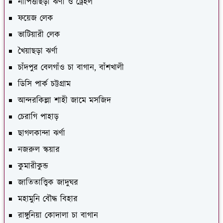
নাপিত্তাছড়া ঝর্ণা ও ট্রেইল
ফয়েজ লেক
ভাটিয়ারী লেক
খৈয়াছড়া ঝর্ণা
চাঁদপুর বেলগাঁও চা বাগান, বাঁশখালী
ডিসি পার্ক চট্টগ্রাম
আন্দরকিল্লা শাহী জামে মসজিদ
চেরাগি পাহাড়
ছাগলকান্দা ঝর্ণা
নজরুল স্কয়ার
কুমারীকুন্ড
জাতিতাত্ত্বিক জাদুঘর
মহামুনি বৌদ্ধ বিহার
রাঙ্গুনিয়া কোদালা চা বাগান