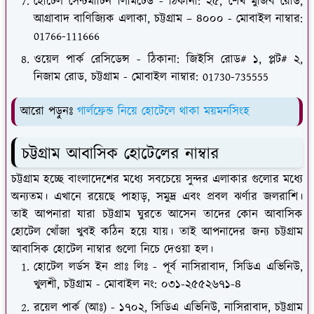
হোটেল সেন্টমার্টিন লিমিটেড - ঠিকানা: ২৫, শেখ মুজিব রোড,
আগ্রাবাদ বাণিজ্যিক এলাকা, চট্টগ্রাম – ৪০০০ - মোবাইল নাম্বার:
01766-111666
ওয়েল পার্ক রেসিডেন্স - ঠিকানা: জিইসি রোড# ১, প্লট# ২,
নিজাম রোড, চট্টগ্রাম - মোবাইল নাম্বার: 01730-735555
আরো পড়ুনঃ
গার্লফ্রেন্ড নিয়ে হোটেলে থাকা ময়মনসিংহ
চট্টগ্রাম আবাসিক হোটেলের নাম্বার
চট্টগ্রাম হচ্ছে বাংলাদেশের মধ্যে সবচেয়ে সুন্দর এলাকার গুলোর মধ্যে
অন্যতম। এখানে রয়েছে পাহাড়, সমুদ্র এবং প্রবল ঝর্ণার জলরাশি।
তাই আপনারা যারা চট্টগ্রাম ঘুরতে আসেন তাদের কোন আবাসিক
হোটেল খোঁজা খুবই কঠিন হয়ে যায়। তাই আপনাদের জন্য চট্টগ্রাম
আবাসিক হোটেল নাম্বার গুলো নিচে দেওয়া হল।
হোটেল লর্ডস ইন প্রাঃ লিঃ - পূর্ব নাসিরাবাদ, সিডিএ এভিনিউ,
খুলশী, চট্টগ্রাম - মোবাইল নং: ০৩১-২৫৫২৬৭১-৪
রয়েল পার্ক (আঃ) - ১৭০২, সিডিএ এভিনিউ, নাসিরাবাদ, চট্টগ্রাম