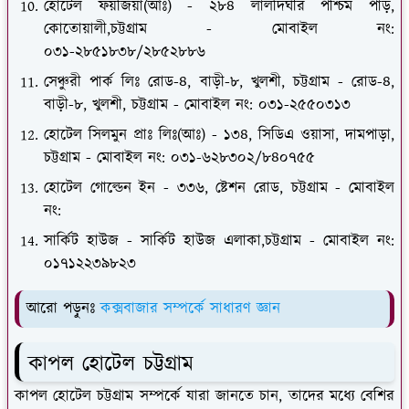
হোটেল ফয়জিয়া(আঃ) - ২৮৪ লালদিঘীর পশ্চিম পাড়,
কোতোয়ালী,চট্টগ্রাম - মোবাইল নং:
০৩১-২৮৫১৮৩৮/২৮৫২৮৮৬
সেঞ্চুরী পার্ক লিঃ রোড-৪, বাড়ী-৮, খুলশী, চট্টগ্রাম - রোড-৪,
বাড়ী-৮, খুলশী, চট্টগ্রাম - মোবাইল নং: ০৩১-২৫৫০৩১৩
হোটেল সিলমুন প্রাঃ লিঃ(আঃ) - ১৩৪, সিডিএ ওয়াসা, দামপাড়া,
চট্টগ্রাম - মোবাইল নং: ০৩১-৬২৮৩০২/৮৪০৭৫৫
হোটেল গোল্ডেন ইন - ৩৩৬, ষ্টেশন রোড, চট্টগ্রাম - মোবাইল
নং:
সার্কিট হাউজ - সার্কিট হাউজ এলাকা,চট্টগ্রাম - মোবাইল নং:
০১৭১২২৩৯৮২৩
আরো পড়ুনঃ
কক্সবাজার সম্পর্কে সাধারণ জ্ঞান
কাপল হোটেল চট্টগ্রাম
কাপল হোটেল চট্টগ্রাম সম্পর্কে যারা জানতে চান, তাদের মধ্যে বেশির