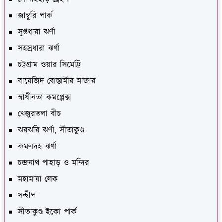
জাম্বুরি পার্ক
সুপ্তধারা ঝর্ণা
সহস্রধারা ঝর্ণা
চট্টগ্রাম ওয়ার সিমেট্রি
বায়েজিদ বোস্তামীর মাজার
স্বাধীনতা কমপ্লেক্স
খেজুরতলা বীচ
ঝরঝরি ঝর্ণা, সীতাকুণ্ড
কমলদহ ঝর্ণা
চন্দ্রনাথ পাহাড় ও মন্দির
মহামায়া লেক
সন্দ্বীপ
সীতাকুণ্ড ইকো পার্ক